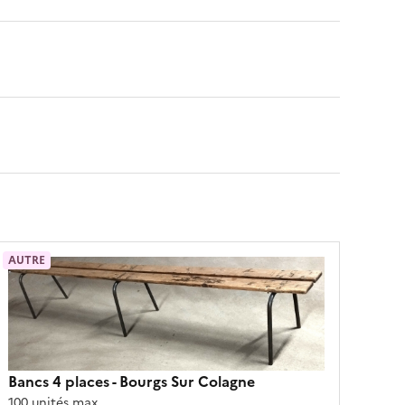
AUTRE
Bancs 4 places
- Bourgs Sur Colagne
100 unités max