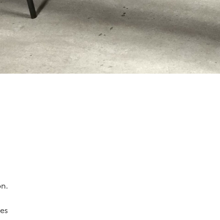
n.

es
