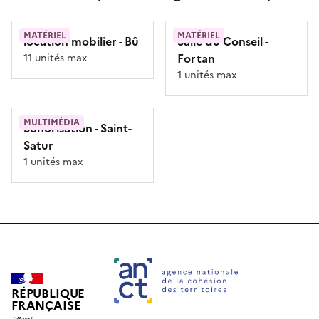
MATÉRIEL
MATÉRIEL
location mobilier
- Bû
Salle du Conseil
-
Fortan
11 unités max
1 unités max
MULTIMÉDIA
Sonorisation
- Saint-
Satur
1 unités max
RÉPUBLIQUE
FRANÇAISE