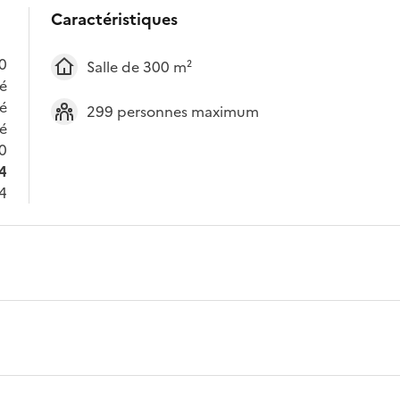
Caractéristiques
00
Salle de 300 m²
é
é
299 personnes maximum
é
00
4
4