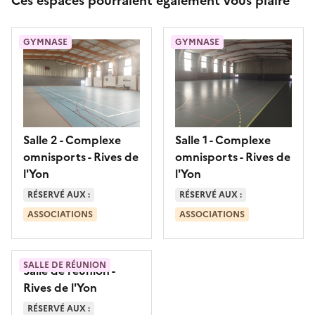
Ces espaces pourraient également vous plaire
GYMNASE
GYMNASE
Salle 2 - Complexe
Salle 1 - Complexe
omnisports
- Rives de
omnisports
- Rives de
l'Yon
l'Yon
RÉSERVÉ AUX :
RÉSERVÉ AUX :
ASSOCIATIONS
ASSOCIATIONS
SALLE DE RÉUNION
Salle de réunion
-
Rives de l'Yon
RÉSERVÉ AUX :