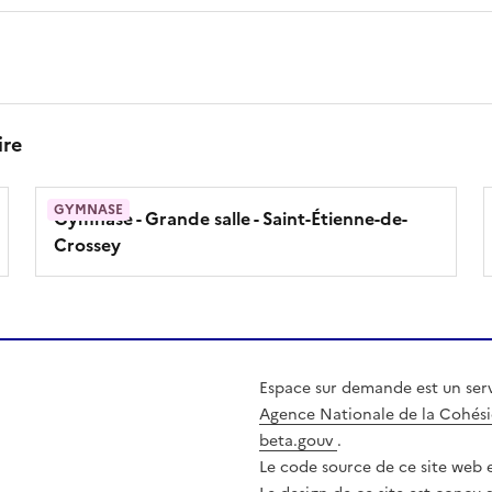
ire
GYMNASE
Gymnase - Grande salle
- Saint-Étienne-de-
Crossey
Espace sur demande est un serv
Agence Nationale de la Cohési
beta.gouv
.
Le code source de ce site web e