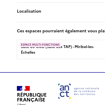
Localisation
Ces espaces pourraient également vous pla
ESPACE MULTI-FONCTIONS
Salle du Club (Salle des TAP)
- Miribel-les-
Échelles
RÉPUBLIQUE
FRANÇAISE