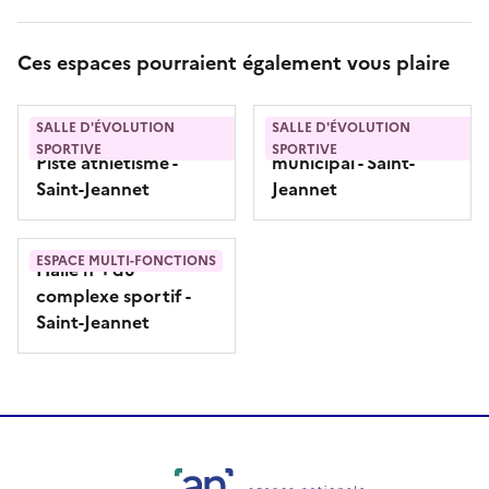
Ces espaces pourraient également vous plaire
SALLE D'ÉVOLUTION
SALLE D'ÉVOLUTION
Stade Municipal -
Salle danse stade
SPORTIVE
SPORTIVE
Piste athlétisme
-
municipal
- Saint-
Saint-Jeannet
Jeannet
ESPACE MULTI-FONCTIONS
Halle n°1 du
complexe sportif
-
Saint-Jeannet