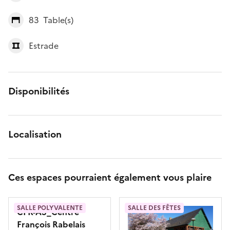
83
Table(s)
Estrade
Disponibilités
Localisation
Ces espaces pourraient également vous plaire
SALLE POLYVALENTE
SALLE DES FÊTES
CFR-A3_Centre
François Rabelais