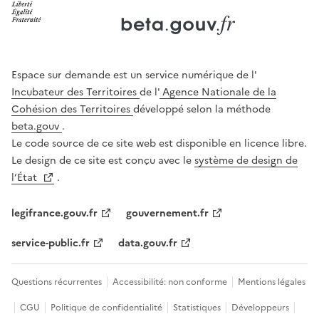
Ouverture dans un nouvel onglet
Ouverture dans un nouvel onglet
Espace sur demande est un service numérique de l'
Incubateur des Territoires
de l'
Agence Nationale de la
Cohésion des Territoires
développé selon la méthode
beta.gouv
.
Le code source de ce site web est disponible en licence libre.
Le design de ce site est conçu avec le
système de design de
l’État
.
legifrance.gouv.fr
gouvernement.fr
service-public.fr
data.gouv.fr
Questions récurrentes
Accessibilité: non conforme
Mentions légales
CGU
Politique de confidentialité
Statistiques
Développeurs