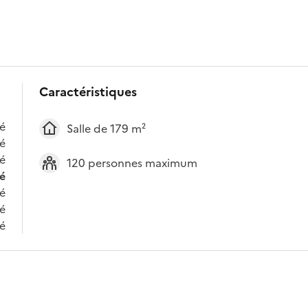
Caractéristiques
é
Salle de 179 m²
é
é
120 personnes maximum
é
é
é
é