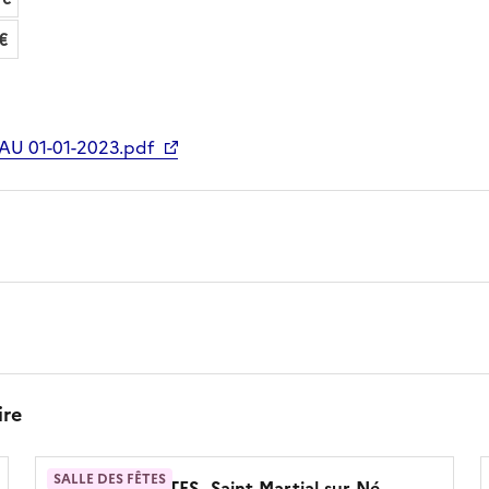
€
AU 01-01-2023.pdf
ire
SALLE DES FÊTES
SALLE DES FETES
- Saint-Martial-sur-Né