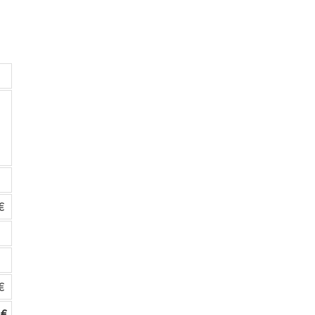
€
€
 €